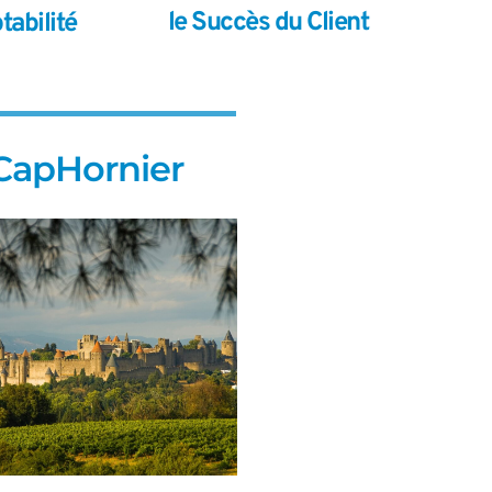
le Succès du Client
tabilité
 CapHornier